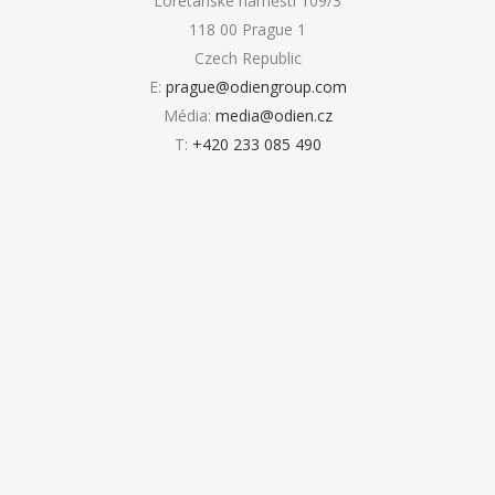
Loretánské náměstí 109/3
118 00 Prague 1
Czech Republic
E:
prague@odiengroup.com
Média:
media@odien.cz
T:
+420 233 085 490