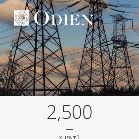
0
1
2
0
3
1
4
2
,
5
0
0
KLIENTŮ