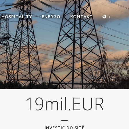
3
4
HOSPITALITY
ENERGO
KONTAKT
↓
5
6
7
0
8
1
9
m
i
l
.
E
U
R
INVESTIC DO SÍTĚ