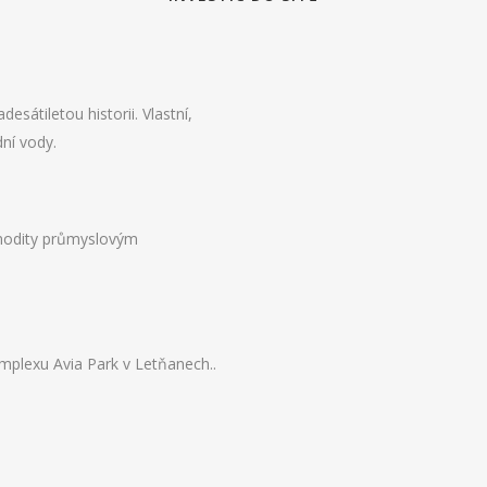
sátiletou historii. Vlastní,
dní vody.
omodity průmyslovým
mplexu Avia Park v Letňanech..