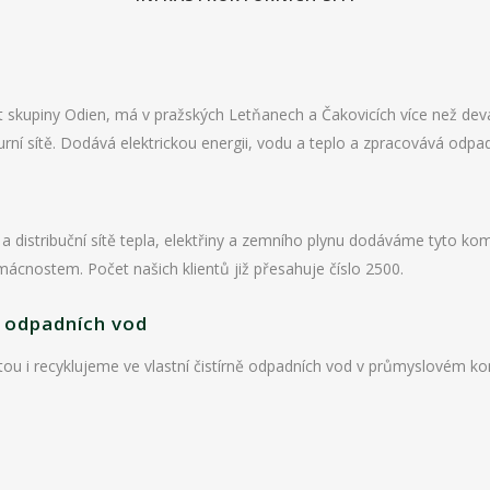
skupiny Odien, má v pražských Letňanech a Čakovicích více než devade
urní sítě. Dodává elektrickou energii, vodu a teplo a zpracovává odpa
a distribuční sítě tepla, elektřiny a zemního plynu dodáváme tyto k
cnostem. Počet našich klientů již přesahuje číslo 2500.
 odpadních vod
tou i recyklujeme ve vlastní čistírně odpadních vod v průmyslovém ko