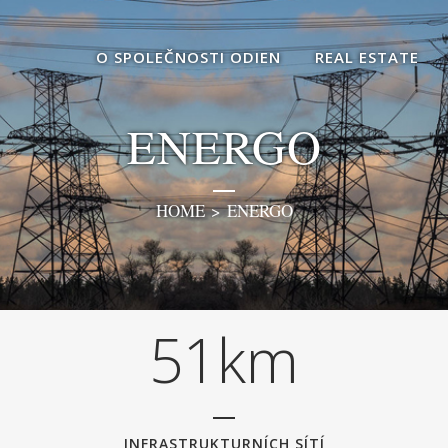
0
O SPOLEČNOSTI ODIEN
REAL ESTATE
1
ENERGO
2
HOME
>
ENERGO
3
4
0
5
1
k
m
INFRASTRUKTURNÍCH SÍTÍ